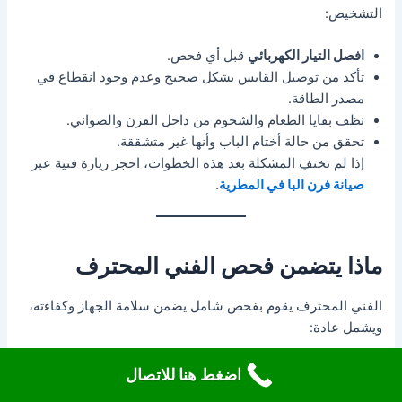
التشخيص:
افصل التيار الكهربائي
قبل أي فحص.
تأكد من توصيل القابس بشكل صحيح وعدم وجود انقطاع في
مصدر الطاقة.
نظف بقايا الطعام والشحوم من داخل الفرن والصواني.
تحقق من حالة أختام الباب وأنها غير متشققة.
إذا لم تختفِ المشكلة بعد هذه الخطوات، احجز زيارة فنية عبر
صيانة فرن البا في المطرية
.
ماذا يتضمن فحص الفني المحترف
الفني المحترف يقوم بفحص شامل يضمن سلامة الجهاز وكفاءته،
ويشمل عادة:
اختبار عناصر التسخين والثرموستات
للتأكد من عملها ضمن
اضغط هنا للاتصال
المواصفات.