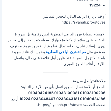
19224
أو قم بزيارة الرابط التالي للحجز المباشر:
https://syanah.pro/stoves
الاهتمام بصيانة فرن البا في المطرية ليس رفاهية بل ضرورة
للحفاظ على سلامتك وكفاءة جهازك. سواء كنت تحتاج إلى فحص
دوري، إصلاح عاجل، أو استبدال قطع غيار، فوجود فريق محترف
وموثوق مثل
صيانة فرن البا في المطرية
يضمن لك نتائج سريعة
وآمنة. لا تؤجل الصيانة عند ظهور أول علامة على خلل، واتصل
بالأرقام أعلاه للحجز الفوري.
ملاحظة تواصل سريعة
للحجز أو الاستفسار السريع اتصل بأي من الأرقام التالية:
01033100236 01033100381 01040424185
01040424186 0233043181 0233048407 19224
أو زر
صفحة الخدمة: https://syanah.pro/stoves.