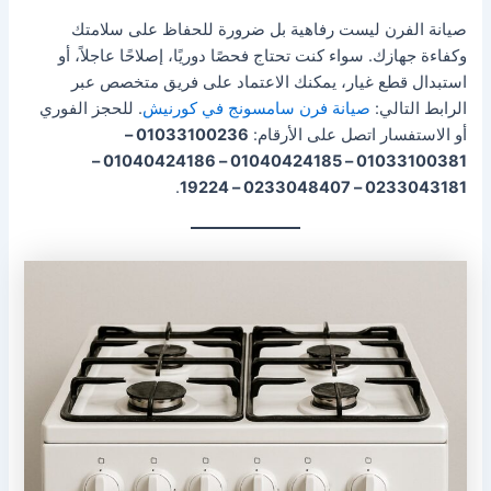
صيانة الفرن ليست رفاهية بل ضرورة للحفاظ على سلامتك
وكفاءة جهازك. سواء كنت تحتاج فحصًا دوريًا، إصلاحًا عاجلاً، أو
استبدال قطع غيار، يمكنك الاعتماد على فريق متخصص عبر
الرابط التالي:
صيانة فرن سامسونج في كورنيش
. للحجز الفوري
أو الاستفسار اتصل على الأرقام:
01033100236 –
01033100381 – 01040424185 – 01040424186 –
.
0233043181 – 0233048407 – 19224