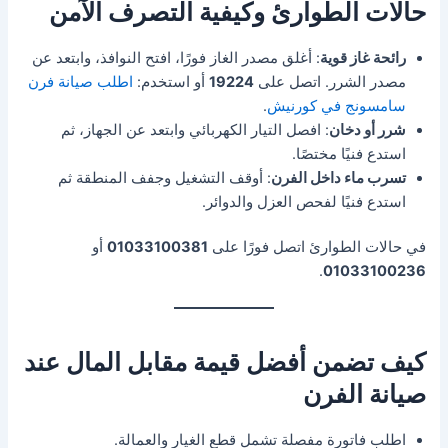
حالات الطوارئ وكيفية التصرف الآمن
رائحة غاز قوية
: أغلق مصدر الغاز فورًا، افتح النوافذ، وابتعد عن
مصدر الشرر. اتصل على
19224
أو استخدم:
اطلب صيانة فرن
سامسونج في كورنيش
.
شرر أو دخان
: افصل التيار الكهربائي وابتعد عن الجهاز، ثم
استدع فنيًا مختصًا.
تسرب ماء داخل الفرن
: أوقف التشغيل وجفف المنطقة ثم
استدع فنيًا لفحص العزل والدوائر.
في حالات الطوارئ اتصل فورًا على
01033100381
أو
.
01033100236
كيف تضمن أفضل قيمة مقابل المال عند
صيانة الفرن
اطلب فاتورة مفصلة تشمل قطع الغيار والعمالة.