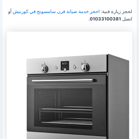
لحجز زيارة فنية:
احجز خدمة صيانة فرن سامسونج في كورنيش
أو
اتصل
01033100381
.