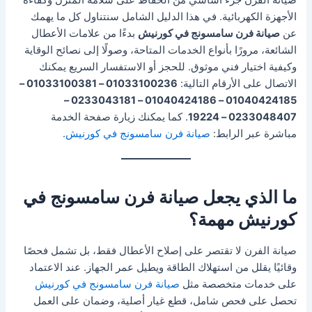
صيانة الفرن جزء أساسي من الحفاظ على سلامة المنزل وكفاءة
الأجهزة الكهربائية. في هذا الدليل الشامل سنتناول كل ما يهمك
عن
صيانة فرن سامسونج في كورنيش
بدءًا من علامات الأعطال
الشائعة، مرورًا بأنواع الخدمات المتاحة، وصولًا إلى نصائح الوقاية
وكيفية اختيار فني موثوق. للحجز أو الاستفسار السريع يمكنك
الاتصال على الأرقام التالية:
01033100236 – 01033100381 –
01040424185 – 01040424186 – 0233043181 –
0233048407 – 19224
. كما يمكنك زيارة صفحة الخدمة
مباشرة عبر الرابط:
صيانة فرن سامسونج في كورنيش
.
ما الذي يجعل صيانة فرن سامسونج في
كورنيش مهمة؟
صيانة الفرن لا تقتصر على إصلاح الأعطال فقط، بل تشمل فحصًا
وقائيًا يقلل من استهلاك الطاقة ويطيل عمر الجهاز. عند الاعتماد
على خدمات متخصصة مثل
صيانة فرن سامسونج في كورنيش
تحصل على فحص شامل، قطع غيار أصلية، وضمان على العمل