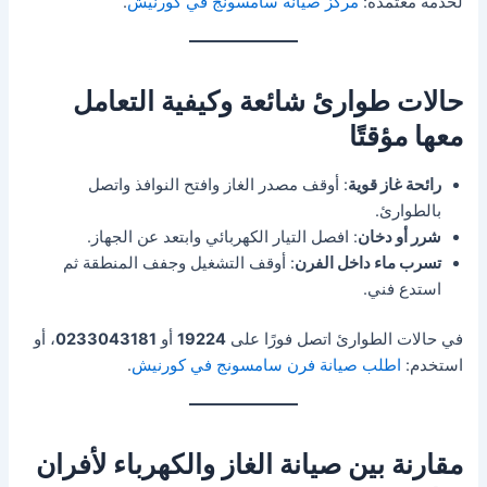
لخدمة معتمدة:
مركز صيانة سامسونج في كورنيش
.
حالات طوارئ شائعة وكيفية التعامل
معها مؤقتًا
رائحة غاز قوية
: أوقف مصدر الغاز وافتح النوافذ واتصل
بالطوارئ.
شرر أو دخان
: افصل التيار الكهربائي وابتعد عن الجهاز.
تسرب ماء داخل الفرن
: أوقف التشغيل وجفف المنطقة ثم
استدع فني.
في حالات الطوارئ اتصل فورًا على
19224
أو
0233043181
، أو
استخدم:
اطلب صيانة فرن سامسونج في كورنيش
.
مقارنة بين صيانة الغاز والكهرباء لأفران