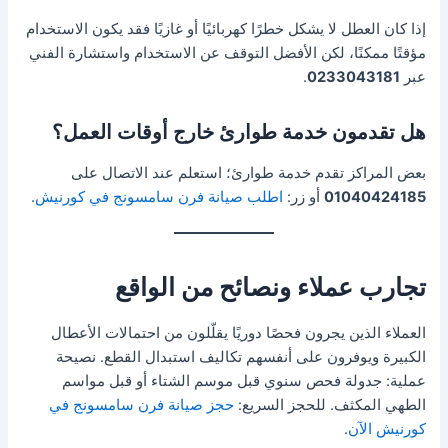
إذا كان العطل لا يشكل خطرًا كهربائيًا أو غازيًا فقد يكون الاستخدام
مؤقتًا ممكنًا، لكن الأفضل التوقف عن الاستخدام واستشارة الفني
عبر
0233043181
.
هل تقدمون خدمة طوارئ خارج أوقات العمل؟
بعض المراكز تقدم خدمة طوارئ؛ استعلم عند الاتصال على
01040424185
أو زر:
اطلب صيانة فرن سامسونج في كورنيش
.
تجارب عملاء ونصائح من الواقع
العملاء الذين يجرون فحصًا دوريًا يقلّلون من احتمالات الأعطال
الكبيرة ويوفرون على أنفسهم تكاليف استبدال القطع. نصيحة
عملية: جدولة فحص سنوي قبل موسم الشتاء أو قبل مواسم
الطهي المكثف. للحجز السريع:
حجز صيانة فرن سامسونج في
كورنيش الآن
.