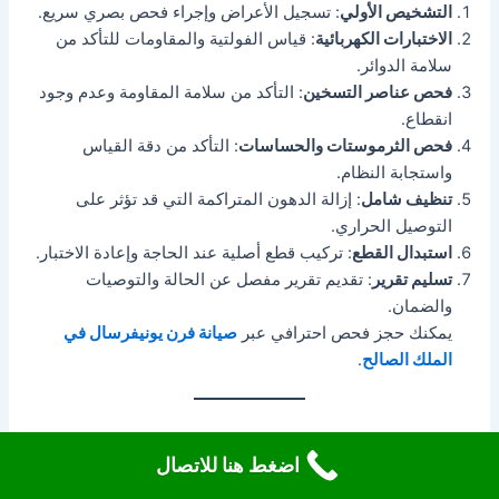
التشخيص الأولي
: تسجيل الأعراض وإجراء فحص بصري سريع.
الاختبارات الكهربائية
: قياس الفولتية والمقاومات للتأكد من
سلامة الدوائر.
فحص عناصر التسخين
: التأكد من سلامة المقاومة وعدم وجود
انقطاع.
فحص الثرموستات والحساسات
: التأكد من دقة القياس
واستجابة النظام.
تنظيف شامل
: إزالة الدهون المتراكمة التي قد تؤثر على
التوصيل الحراري.
استبدال القطع
: تركيب قطع أصلية عند الحاجة وإعادة الاختبار.
تسليم تقرير
: تقديم تقرير مفصل عن الحالة والتوصيات
والضمان.
يمكنك حجز فحص احترافي عبر
صيانة فرن يونيفرسال في
الملك الصالح
.
كيف تختار الفني أو مركز الصيانة
اضغط هنا للاتصال
المناسب