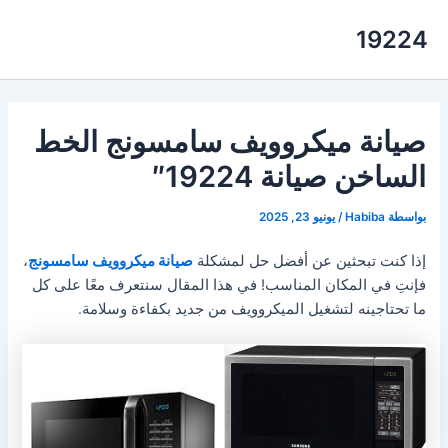
خطي
19224
لى
لمحتوى
صيانة ميكروويف سامسونج الخط
الساخن صيانة 19224″
بواسطة
Habiba
/
يونيو 23, 2025
إذا كنت تبحثين عن أفضل حل لمشكلة
صيانة ميكروويف سامسونج
،
فإنتِ في المكان المناسب! في هذا المقال سنتعرف معًا على كل
ما تحتاجينه لتشغيل الميكروويف من جديد بكفاءة وسلامة
.