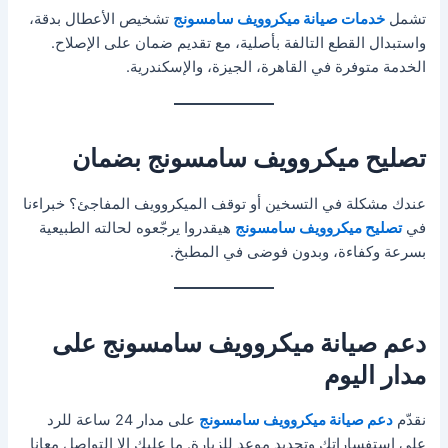
تشمل
خدمات صيانة ميكروويف سامسونج
تشخيص الأعطال بدقة،
واستبدال القطع التالفة بأصلية، مع تقديم ضمان على الإصلاح.
الخدمة متوفرة في القاهرة، الجيزة، والإسكندرية.
تصليح ميكروويف سامسونج بضمان
عندك مشكلة في التسخين أو توقف الميكروويف المفاجئ؟ خبراءنا
في
تصليح ميكروويف سامسونج
هيقدروا يرجّعوه لحالته الطبيعية
بسرعة وكفاءة، وبدون فوضى في المطبخ.
دعم صيانة ميكروويف سامسونج على
مدار اليوم
نقدّم
دعم صيانة ميكروويف سامسونج
على مدار 24 ساعة للرد
على استفساراتك وتحديد موعد للزيارة. ما عليكِ إلا التواصل معانا