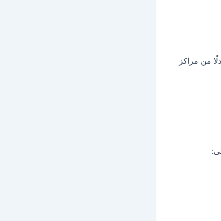
لًا من مراكز
ى: