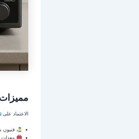
مميزات 
الاعتماد على
ت
فنيون مدر
معدات ح