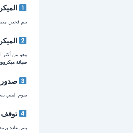
الميكرو
يتم فحص مصدر ا
الميكر
وهو من أكثر ال
صيانة ميكروو
صدور أ
يقوم الفني بف
توقف ل
يتم إعادة برم