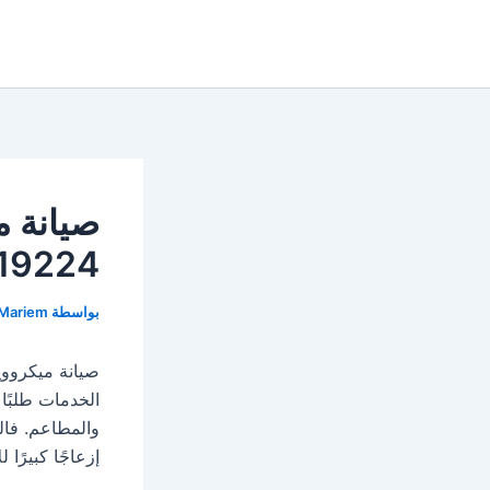
خطي
لى
لمحتوى
صيانة 
19224
بواسطة
Mariem
صيانة ميكرووي
الخدمات طلبًا
والمطاعم. فا
إزعاجًا كبيرًا ل