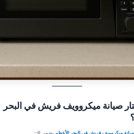
ختار صيانة ميكروويف فريش في البحر
يانة ميكروويف فريش في البحر الأعظم
يضمن لك: