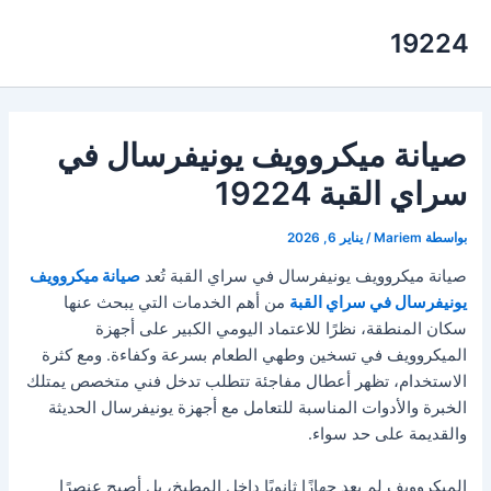
خطي
19224
لى
لمحتوى
صيانة ميكروويف يونيفرسال في
سراي القبة 19224
بواسطة
Mariem
/
يناير 6, 2026
صيانة ميكروويف يونيفرسال في سراي القبة تُعد
صيانة ميكروويف
يونيفرسال في سراي القبة
من أهم الخدمات التي يبحث عنها
سكان المنطقة، نظرًا للاعتماد اليومي الكبير على أجهزة
الميكروويف في تسخين وطهي الطعام بسرعة وكفاءة. ومع كثرة
الاستخدام، تظهر أعطال مفاجئة تتطلب تدخل فني متخصص يمتلك
الخبرة والأدوات المناسبة للتعامل مع أجهزة يونيفرسال الحديثة
والقديمة على حد سواء.
الميكروويف لم يعد جهازًا ثانويًا داخل المطبخ، بل أصبح عنصرًا