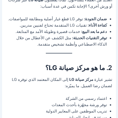
العديد من العملاء يتساءلون: لماذا يفضلون
صيانة LG
عبر شركات
أو ورش أخرى؟ الإجابة تكمن في عدة أسباب:
ضمان الجودة:
توفر LG قطع غيار أصلية ومطابقة للمواصفات.
كفاءة الأداء:
تقنيات LG المتقدمة تحتاج لفنيين مدربين.
دعم ما بعد البيع:
خدمات قصيرة وطويلة الأمد مع المتابعة.
توفر التقنيات الحديثة:
مثل الكشف عن الأعطال من خلال
الذكاء الاصطناعي وأنظمة تشخيص متقدمة.
2. ما هو
مركز صيانة LG
؟
تشير عبارة
مركز صيانة LG
إلى المكان المعتمد الذي توفره LG
لضمان رضا العميل. ما يميّزه:
اعتماد رسمي من الشركة
توفر ورشة مجهّزة بأحدث المعدات
تدريب الموظفين على المعايير الدولية
سرعة في إنجاز الصيانة