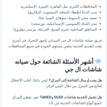
المحافظات الكبرى مثل القاهرة، الجيزة، الإسكندرية
مدن الدلتا (طنطا، المحلة، المنصورة، الزقازيق)
صعيد مصر (أسيوط، سوهاج، المنيا، قنا)
مدن القناة (السويس، الإسماعيلية، بورسعيد)
المناطق الساحلية (شرم الشيخ، الغردقة، مرسى مطروح)
فريق صيانه شاشات ال جي الميداني مُجهز للتحرك في أسرع
وقت لتقديم الخدمة بنفس مستوى الجودة في جميع المحافظات.
أشهر الأسئلة الشائعة حول صيانه
شاشات ال جي
هل يجب إرسال الشاشة إلى المركز؟
ليس دائمًا. أغلب الأعطال
تُعالج في المنزل من خلال الفني الزائر.
هل تشمل الخدمة شاشات OLED وQNED؟
نعم، يغطي المركز
جميع أنواع الشاشات الحديثة من LG.