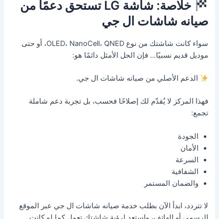
خلاصة: شاشة LG تستحق دعمًا من
صيانه شاشات ال جي
سواء كانت شاشتك من نوع OLED، NanoCell، QNED، أو حتى
موديل قديم نسبيًا… فإن الحل الأمثل دائمًا هو:
الدعم الأصلي من صيانه شاشات ال جي.
فهذا المركز لا يُقدّم لك إصلاحًا فحسب، بل تجربة دعم شاملة
تجمع:
الجودة
الأمان
السرعة
الشفافية
والضمان المستمر
لا تتردد، ابدأ الآن بطلب خدمة صيانه شاشات ال جي عبر الموقع
الرسمي أو الهاتف، واستعد لرؤية شاشتك تعمل كما لو كانت