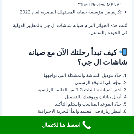
“Trust Review MENA”
تكريم من مؤسسة حماية المستهلك المصرية لعام 2022
تُثبت هذه الجوائز التزام صيانه شاشات ال جي بالمعايير الدولية
في الجودة والتفاعل.
كيف تبدأ رحلتك الآن مع صيانه
شاشات ال جي؟
حدّد موديل الشاشة والمشكلة التي تواجهها
توجّه إلى الموقع الرسمي
اختر “صيانة شاشات LG” من القائمة الرئيسية
أدخل بياناتك وموقعك بالتفصيل
حدّد الموعد المناسب واستلم التأكيد
انتظر زيارة فني معتمد وابدأ التجربة الاحترافية
اضغط هنا للاتصال
ولا تنس أن جميع الخدمات مصحوبة بضمان رسمي وشفافية في
الأسعار والتعامل.