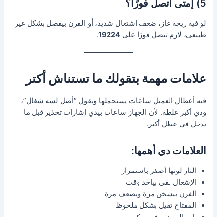
5) إمتى أتصل فورًا؟
لو فيه ريحة غاز، ضعف اشتعال شديد، أو الفرن بيفصل بشكل غير
طبيعي، لازم تتصل فورًا على
19224
.
علامات مهمة بتقولك ما تستناش أكتر
فيه أعطال العميل ساعات يستحملها ويقول “أصل لسه شغال”،
ودي أكبر غلطة. لأن الجهاز ساعات بيدي إشارات تحذير قبل ما
يدخل في عطل أكبر.
العلامات دي أهمها:
النار لونها أصفر باستمرار
الإشعال بقى بياخد وقت
الفرن بيسخن مرة ويضعف مرة
المفتاح تقيل بشكل ملحوظ
باب الفرن مش محكم