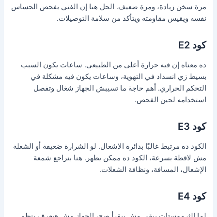
مرة سخن زيادة، ومرة ضعيف. الحل هنا إن الفني يفحص الحساس
نفسه ويقيس مقاومته ويتأكد من سلامة التوصيلات.
كود E2
ده معناه إن فيه حرارة أعلى من الطبيعي. ساعات يكون السبب
بسيط زي انسداد في التهوية، وساعات يكون فيه مشكلة في
التحكم الحراري. أهم حاجة ما تسيبش الجهاز شغال وتفصل
استخدامه لحين الفحص.
كود E3
الكود ده مرتبط غالبًا بدائرة الإشعال. لو الشرارة ضعيفة أو الشعلة
مش لاقطة بسرعة، الكود ده ممكن يظهر. هنا بنراجع شمعة
الإشعال، المسافة، ونظافة الشعلات.
كود E4
لما الثرموستات يبقى مش بيقرأ صح، الجهاز مش هيعرف ينظم