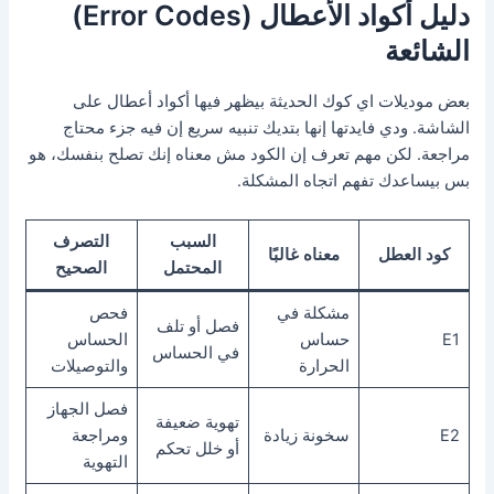
دليل أكواد الأعطال (Error Codes)
الشائعة
بعض موديلات اي كوك الحديثة بيظهر فيها أكواد أعطال على
الشاشة. ودي فايدتها إنها بتديك تنبيه سريع إن فيه جزء محتاج
مراجعة. لكن مهم تعرف إن الكود مش معناه إنك تصلح بنفسك، هو
بس بيساعدك تفهم اتجاه المشكلة.
السبب
التصرف
كود العطل
معناه غالبًا
المحتمل
الصحيح
مشكلة في
فحص
فصل أو تلف
E1
حساس
الحساس
في الحساس
الحرارة
والتوصيلات
فصل الجهاز
تهوية ضعيفة
E2
سخونة زيادة
ومراجعة
أو خلل تحكم
التهوية