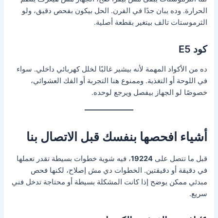
الحرارة. وده يبان جدًا في الفرن. الحل بيكون بفحص دقيق، ولو
الثرموستات تالف بيتغير بقطعة أصلية.
كود E5
ده من الأكواد المهمة لأنه بيشير غالبًا لخلل كهربائي داخلي. سواء
في اللوحة أو التغذية. وممنوع هنا التجربة أو الفك العشوائي،
خصوصًا لو الجهاز بيفصل ويرجع لوحده.
أشياء افحصها بنفسك قبل الاتصال بنا
قبل ما تتصل على
19224
، فيه شوية خطوات بسيطة تقدر تعملها
في دقيقة أو دقيقتين. الخطوات دي مش إصلاح، لكنها فحص
مبدئي ممكن يوضح إذا كانت المشكلة بسيطة أو محتاجة تدخل فني
سريع.