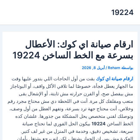
خطي
19224
لى
لمحتوى
ارقام صيانة اي كوك: الأعطال
بسرعة مع الخط الساخن 19224
بواسطة
Reham
/
أبريل 8, 2026
ارقام صيانة اي كوك
بقت من أول الحاجات اللي بتدور عليها وقت
ما الجهاز يعطل فجأة، خصوصًا لما تلاقي الأكل واقف، أو البوتاجاز
مش بيفصل صح، أو الفرن حرارته مش ثابتة، أو الإشعال بقى
متعب ومقلقك كل مرة. أنت في اللحظة دي مش محتاج مجرد رقم
وخلاص، أنت محتاج جهة ترد بسرعة، وتفهم العطل من أول وصف،
وتوصلك لفني متخصص يحل المشكلة من جذورها. علشان كده
الخط الساخن
19224
بيكون الحل الفوري لما تحتاج صيانة
سريعة، تشخيص دقيق، وخدمة في المنزل من غير لف كتير.
الفكرة مش بس إن الجهاز يشتغل، لكن إنه يرجع يشتغل بأمان