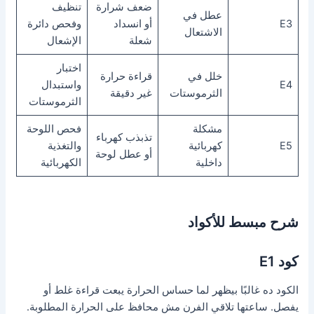
ضعف شرارة
تنظيف
عطل في
E3
أو انسداد
وفحص دائرة
الاشتعال
شعلة
الإشعال
اختبار
خلل في
قراءة حرارة
E4
واستبدال
الثرموستات
غير دقيقة
الثرموستات
مشكلة
فحص اللوحة
تذبذب كهرباء
E5
كهربائية
والتغذية
أو عطل لوحة
داخلية
الكهربائية
شرح مبسط للأكواد
كود E1
الكود ده غالبًا بيظهر لما حساس الحرارة يبعت قراءة غلط أو
يفصل. ساعتها تلاقي الفرن مش محافظ على الحرارة المطلوبة.