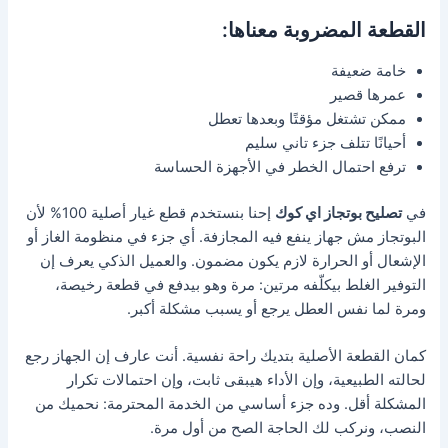
القطعة المضروبة معناها:
خامة ضعيفة
عمرها قصير
ممكن تشتغل مؤقتًا وبعدها تعطل
أحيانًا تتلف جزء تاني سليم
ترفع احتمال الخطر في الأجهزة الحساسة
في
تصليح بوتجاز اي كوك
إحنا بنستخدم قطع غيار أصلية 100% لأن
البوتجاز مش جهاز ينفع فيه المجازفة. أي جزء في منظومة الغاز أو
الإشعال أو الحرارة لازم يكون مضمون. والعميل الذكي يعرف إن
التوفير الغلط بيكلّفه مرتين: مرة وهو بيدفع في قطعة رخيصة،
ومرة لما نفس العطل يرجع أو يسبب مشكلة أكبر.
كمان القطعة الأصلية بتديك راحة نفسية. أنت عارف إن الجهاز رجع
لحالته الطبيعية، وإن الأداء هيبقى ثابت، وإن احتمالات تكرار
المشكلة أقل. وده جزء أساسي من الخدمة المحترمة: نحميك من
النصب، ونركب لك الحاجة الصح من أول مرة.