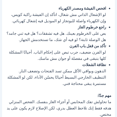
افحص الفيشة ومصدر الكهرباء
لو الإشعال الذاتي مش شغال، اتأكد إن الفيشة راكبة كويس،
وإن الكهرباء واصلة للبوتجاز لو الموديل فيه إشعال كهربائي.
راجع خرطوم الغاز
بص على الخرطوم بعينك. هل فيه تشققات؟ هل فيه ثني جامد؟
هل الوصلة ثابتة؟ لو فيه أي شك، ما تستخدمش الجهاز.
تأكد من قفل باب الفرن
لو الفرن ضعيف، جرب تبص على إحكام الباب. أحيانًا المشكلة
كلها بتبقى في مفصلة أو جوان مش ماسك.
نظافة الشعلات
الدهون وبواقي الأكل ممكن تسد الفتحات وتضعف النار.
التنظيف الخارجي البسيط أحيانًا يحسّن الأداء، لكن لو المشكلة
مستمرة يبقى محتاجة فني.
مهم جدًا:
ما تحاولش تفك المحابس أو أجزاء الغاز بنفسك. الفحص المنزلي
هدفه فقط إنك تلاحظ العطل بدري، لكن الإصلاح لازم يكون على يد
مختص.