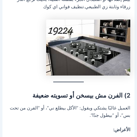
زرقاء وثابتة زي الطبيعي.تنظيف فواني اي كوك
2) الفرن مش بيسخن أو تسويته ضعيفة
العميل غالبًا يشتكي ويقول: “الأكل بيطلع ني”، أو “الفرن من تحت
بس”، أو “بيطول جدًا”.
الأعراض: