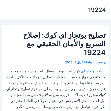
خطي
19224
لى
لمحتوى
تصليح بوتجاز اي كوك: إصلاح
السريع والأمان الحقيقي مع
19224
بواسطة
Reham
/
أبريل 5, 2026
تصليح بوتجاز اي كوك
لما البوتجاز يعطل، أنت مش بتواجه مجرد
مشكلة في جهاز مطبخ. أنت بتواجه تعطيل ليومك كله. الأكل يتأخر،
العزومات تتلخبط، والقلق يبدأ لو فيه شعلة مش مستقرة أو ريحة
غاز أو فرن مش بيسوي كويس. وده يخلي موضوع
تصليح بوتجاز اي
كوك
مش رفاهية، لكنه ضرورة سريعة لازم تتعامل معها صح من
أول لحظة. الحل الآمن مش في التجارب ولا في الفك العشوائي،
لكن في التواصل مع مركز متخصص يوصلك بسرعة ويشخّص