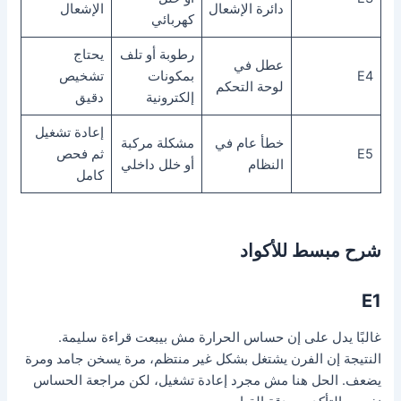
دائرة الإشعال
الإشعال
كهربائي
رطوبة أو تلف
يحتاج
عطل في
E4
بمكونات
تشخيص
لوحة التحكم
إلكترونية
دقيق
إعادة تشغيل
خطأ عام في
مشكلة مركبة
E5
ثم فحص
النظام
أو خلل داخلي
كامل
شرح مبسط للأكواد
E1
غالبًا يدل على إن حساس الحرارة مش بيبعت قراءة سليمة.
النتيجة إن الفرن يشتغل بشكل غير منتظم، مرة يسخن جامد ومرة
يضعف. الحل هنا مش مجرد إعادة تشغيل، لكن مراجعة الحساس