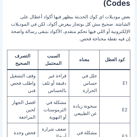
Codes)
بعض موديلات اي كوك الحديثة بيظهر فيها أكواد أعطال على
الشاشة. صحيح مش كل بوتجاز بيعرض أكواد، لكن في الموديلات
الإلكترونية أو اللي فيها تحكم متقدم، الأكواد بتبقى رسالة واضحة
إن فيه نقطة محتاجة فحص.
السبب
التصرف
كود العطل
معناه
المحتمل
الصحيح
خلل في
قراءة غير
وقف التشغيل
E1
حساس
دقيقة أو تلف
واطلب فحص
الحرارة
بالحساس
فني
مشكلة في
افصل الجهاز
سخونة زيادة
E2
الثرموستات
لحين
عن الطبيعي
أو التهوية
المراجعة
ضعف شرارة
مشكلة في
فحص وحدة
E3
أو خلل