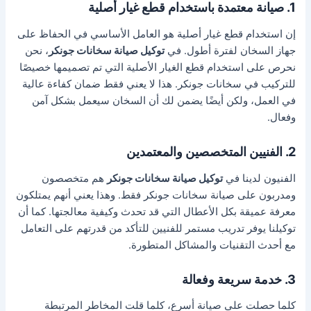
1. صيانة معتمدة باستخدام قطع غيار أصلية
إن استخدام قطع غيار أصلية هو العامل الأساسي في الحفاظ على
جهاز السخان لفترة أطول. في
توكيل صيانة سخانات جونكر
، نحن
نحرص على استخدام قطع الغيار الأصلية التي تم تصميمها خصيصًا
للتركيب في سخانات جونكر. هذا لا يعني فقط ضمان كفاءة عالية
في العمل، ولكن أيضًا يضمن لك أن السخان سيعمل بشكل آمن
وفعال.
2. الفنيين المتخصصين والمعتمدين
الفنيون لدينا في
توكيل صيانة سخانات جونكر
هم متخصصون
ومدربون على صيانة سخانات جونكر فقط. وهذا يعني أنهم يمتلكون
معرفة عميقة بكل الأعطال التي قد تحدث وكيفية معالجتها. كما أن
توكيلنا يوفر تدريب مستمر للفنيين للتأكد من قدرتهم على التعامل
مع أحدث التقنيات والمشاكل المتطورة.
3. خدمة سريعة وفعالة
كلما حصلت على صيانة أسرع، كلما قلت المخاطر المرتبطة