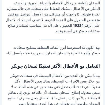
السخان بكفاءة. من خلال الاهتمام بالصيانة الدورية، والكشف
المبكر عن الأعطال، يمكنك الحفاظ على سخانك في حالة ممتازة
لفترة طويلة. إذا واجهت أي مشاكل، من الأفضل التواصل مع فني
متخصص للحصول على الخدمة اللازمة. لا تنسى أنه يمكنك الاتصال
على الرقم
19224
للحصول على الدعم المناسب لصيانة وإصلاح
سخانات جونكر في أسرع وقت.
بهذا نكون قد استعرضنا أبرز النقاط المتعلقة بتصليح سخانات
جونكر وأهمية العناية بالسخان لضمان استمرارية عمله بأفضل أداء.
التعامل مع الأعطال الأكثر تعقيدًا لسخان جونكر
بينما يمكن حل العديد من الأعطال البسيطة في سخانات جونكر
من خلال بعض الإجراءات البسيطة، هناك بعض الأعطال الأكثر
تعقيدًا التي قد تتطلب تدخل فني متخصص. في هذه الحالات، لا
ينبغي محاولة إصلاح السخان بنفسك لأن ذلك قد يؤدي إلى تفاقم
المشكلة. بدلاً من ذلك، يفضل دائمًا الاتصال بفني محترف لتصليح
السخان بطريقة آمنة وفعالة. في هذا الجزء، سنتناول بعض