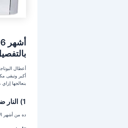
أشهر 6 أعطال لـ
بالتفصي
أعطال البوتاج
أكبر وتبقى مكل
بنعالجها إزاي 
1) النار ضعيفة أو لون الشعلة أصفر
ده من أشهر ال