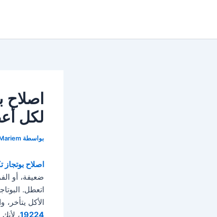
خطي
لى
لمحتوى
لكل أعط
بواسطة
Mariem
اصلاح بوتجاز تكنو 4
ضعيفة، أو الف
اتعطل. البوتا
الأكل يتأخر، و
19224
، لأنك