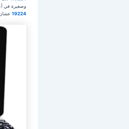
وصغيرة في أعط
19224
عشان ت