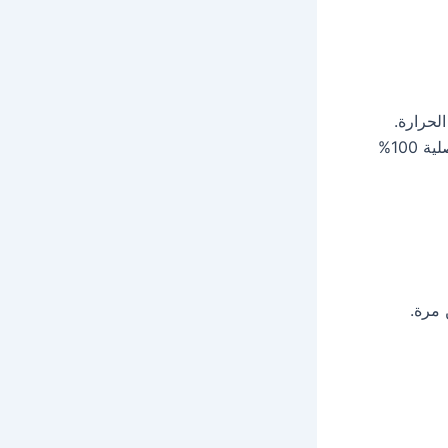
لحرارة.
وبعدها بنحدد الجزء اللي عامل المشكلة بدقة. لو محتاج تغيير، بنستخدم قطع غيار أصلية 100%
 مرة.