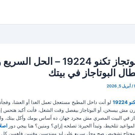
اصلاح بوتجاز تكنو 19224 – الحل ا
ال البوتاجاز في بيتك
/
أبريل 5, 2026
1922
لو أنت داخل المطبخ مستعجل تعمل الغدا أو العشا، وفجأة ت
رن مش بيسخن، أو البوتاجاز بيفصل وقت الشغل، فأنت أكيد هتحس إن
جاز في البيت المصري مش مجرد جهاز، ده أساس يومك وأكل بيتك. ول
المواعيد تتلخبط، وتبدأ الحيرة: تصلحه إزاي؟ ومنين؟ هنا ييجي دور
اصلاح
 محتاج تشخيص صح وحل سريع على إيد مهندسين وفنيين فاهمين كل ك