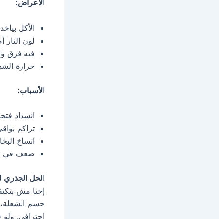
الأعراض:
الأكل بياخ
لون النار أ
فيه فرق وا
حرارة الشع
الأسباب:
انسداد فتح
تراكم بواق
اتساخ البخ
ضعف في تن
الحل الجذري لد
إحنا مش بنكت
جسم الشعلة، و
احترافي. ولو ف