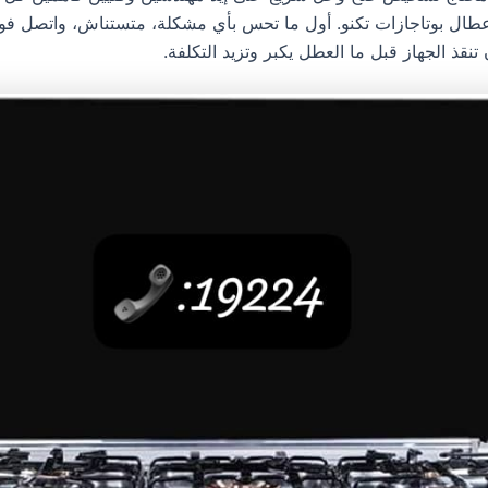
ال بوتاجازات تكنو. أول ما تحس بأي مشكلة، متستناش، واتصل فور
نقذ الجهاز قبل ما العطل يكبر وتزيد التكلفة.