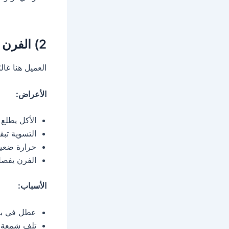
2) الفرن مش بيسخن أو بيسخن ببطء
العميل هنا غا
الأعراض:
الأكل يطلع
التسوية تبق
حرارة ضعيف
الفرن يفصل
الأسباب:
عطل في بل
تلف شمعة ا