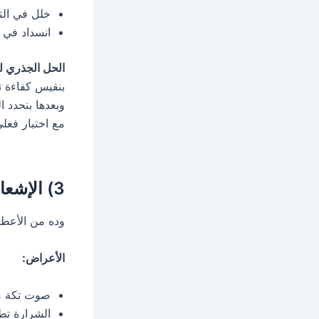
خلل في ال
انسداد في 
الحل الجذري لد
بنقيس كفاءة ت
مع اختبار فعلي
3) الإشعال الذاتي لا يعمل
وده من الأعطا
الأعراض:
صوت تكة م
الشرارة تط