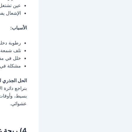
عين تشتغل 
الإشعال يف
الأسباب:
رطوبة دخلت
تلف شمعة 
خلل في مفت
مشكلة في ال
الحل الجذري لد
بنراجع دائرة 
بسيط، وأوقات ب
عشوائي.
4) ريحة غاز أو تسريب