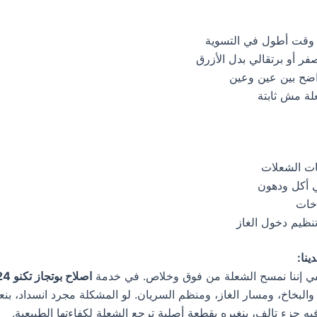
د وقت أطول في التسوية
صفر أو برتقالي بدل الأزرق
ضح بين عين وعين
لة مش ثابتة
ات الشعلات
ي أكل ودهون
اخات
ظيم دخول الغاز
ينا:
في إننا نمسح الشعلة من فوق وخلاص. في خدمة
اصلاح بوتجاز تكنو 19224
البخاخ، ومسار الغاز، ومنظم السريان. لو المشكلة مجرد انسداد، بن
يه جزء تالف، بنغيره بقطعة أصلية ترجع الشعلة لكفاءتها الطبيعية.