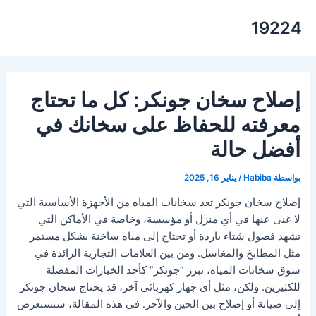
خطي
19224
لى
لمحتوى
إصلاح سخان جونكر: كل ما تحتاج
معرفته للحفاظ على سخانك في
أفضل حالة
بواسطة
Habiba
/
يناير 16, 2025
إصلاح سخان جونكر تعد سخانات المياه من الأجهزة الأساسية التي
لا غنى عنها في أي منزل أو مؤسسة، وخاصة في الأماكن التي
تشهد فصول شتاء باردة أو تحتاج إلى مياه ساخنة بشكل مستمر
مثل المطابخ والمغاسل. ومن بين العلامات التجارية الرائدة في
سوق سخانات المياه، تبرز “جونكر” كأحد الخيارات المفضلة
للكثيرين. ولكن، مثل أي جهاز كهربائي آخر، قد يحتاج سخان جونكر
إلى صيانة أو إصلاح بين الحين والآخر. في هذه المقالة، سنستعرض