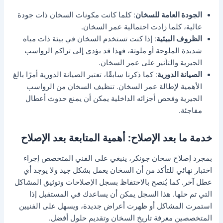
الجودة العامة للسخان
: كلما كانت مكونات السخان ذات جودة
عالية، كلما زادت احتمالية عمر السخان.
الظروف البيئية
: إذا كنت تستخدم السخان في بيئة ذات مياه
شديدة الملوحة أو ملوثة، فهذا قد يؤدي إلى تراكم الرواسب
الجيرية والتأثير على عمر السخان.
الصيانة الدورية
: كما ذكرنا سابقًا، تعتبر الصيانة الدورية أمرًا بالغ
الأهمية لإطالة عمر السخان. تنظيف السخان من الرواسب
الجيرية وفحص أجزائه الداخلية يمكن أن يمنع حدوث أعطال
مفاجئة.
خدمة ما بعد الإصلاح: أهمية المتابعة بعد الإصلاح
بمجرد إصلاح سخان جونكر، ينبغي على الفني المتخصص إجراء
اختبار نهائي للتأكد من أن السخان يعمل بشكل جيد ولا يوجد أي
عطل آخر. كما يُنصح بالاحتفاظ بسجل الإصلاحات وتوثيق المشاكل
التي تم حلها. هذا السجل يمكن أن يساعدك في المستقبل إذا
استمرت المشاكل أو ظهرت أعراض جديدة، ويسهل على الفنيين
المتخصصين معرفة تاريخ السخان وتقديم حلول أفضل.