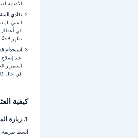
الأصلية لضم
تفادي المش
الفني المع
في أعطال م
تظهر لاحقًا.
استخدام قط
عند إصلاح ا
استمرار ال
في حال كان
كيفية الع
1. زيارة الموقع الرسمي لويرلبول
أبسط طريقة لل